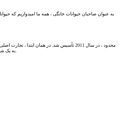
تجارت و توزیع بود. با بیش از 10 سال توسعه ، JDK به یک شرکت جامع تبدیل شده است که تحقیق و توسعه ، تولید ، فروش و آژانس را ادغام می کند.