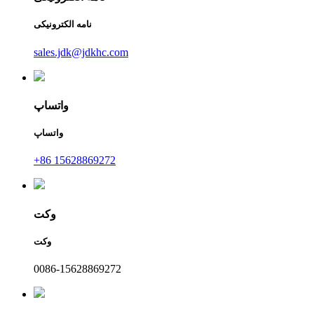
نامه الکترونیکی
sales.jdk@jdkhc.com
واتساپ
واتساپ
+86 15628869272
وکت
وکت
0086-15628869272