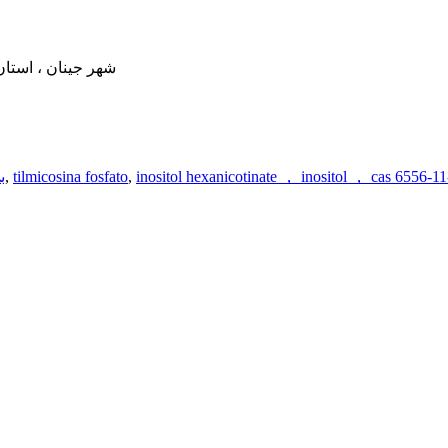
#93 ، جاده Jianshe ، منطقه Shizhong ، شهر جینان
inositol hexanicotinate ， inositol ， cas 6556-11
,
tilmicosina fosfato
,
ب