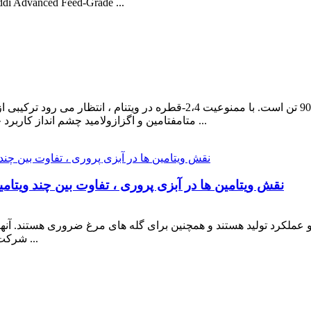
بیسولفیت سدیم منودیون سدیم) را اعلام می کند. این i Advanced Feed-Grade
متامفتامین و اگزازولامید چشم انداز کاربرد خوبی در محصولات برنج محلی داشته باشد. آیا این قدیمی ...
نقش ویتامین ها در آبزی پروری ، تفاوت بین چند ویتام
ملکرد تولید هستند و همچنین برای گله های مرغ ضروری هستند. آنها به
تهیه شوند. ویتامین ها می توانند در تنظیم Metab ... شرکت کنند ...