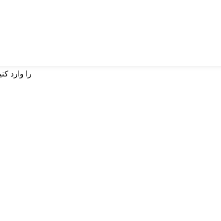
برای بسته شدن وارد شوید یا ESC را وارد