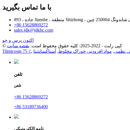
با ما تماس بگیرید
 ، استان شاندونگ 250004 چین
+86 15628869272
sales.jdk@jdkhc.com
اکنون پرس و جو
© کپی رایت - 2022-2025: کلیه حقوق محفوظ است.
نقشه سایت
ی نظمی
,
مواد افزودنی خوراک مخلوط
,
آستاکسانتینا
,
Tilmicosin 75 ٪
تلفن
تلفن
+86 15628869272
+86 53189736400
نامه الکترونیکی