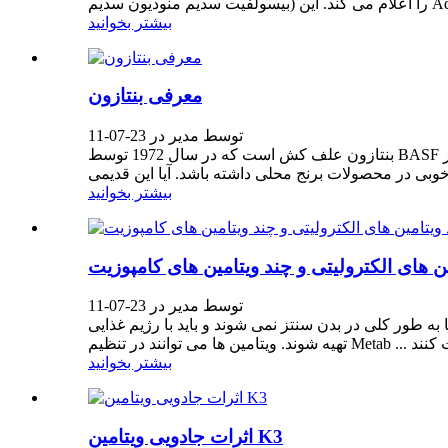
Add ...
بیشتر بخوانید
معرفی بنتازون
توسط مدیر در 23-07-11
بنتازون علف کش است که در سال 1972 توسط BASF به بازار عرضه می شود و تقاضای جهانی فعلی حدود 9000 تن است. با ممنوعیت 2،4-قطره در ویتنام ، انتظار می رود ترکیبی از
بیشتر بخوانید
ین های الکترولیتی و چند ویتامین های کامپوزیت
توسط مدیر در 23-07-11
 طور کلی در بدن سنتز نمی شوند و باید با رژیم غذایی
بیشتر بخوانید
اثرات جادویی ویتامین K3