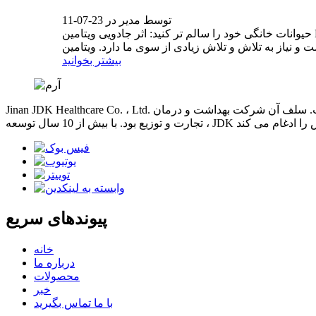
توسط مدیر در 23-07-11
حیوانات خانگی خود را سالم تر کنید: اثر جادویی ویتامین K3 به عنوان صاحبان حیوانات خانگی ، همه ما امیدواریم که حیوانات خانگی ما سالم باشند و زندگی طولانی داشته باشند. با این حال ،
بیشتر بخوانید
Jinan JDK Healthcare Co. ، Ltd. در شهر زیبا بهاری چین - جینان ، شاندونگ واقع شده است. سلف آن شرکت بهداشت و درمان Ginkgo ، محدود ، در سال 2011 تأسیس شد. در همان ابتدا ، تجارت اصلی ما
پیوندهای سریع
خانه
درباره ما
محصولات
خبر
با ما تماس بگیرید