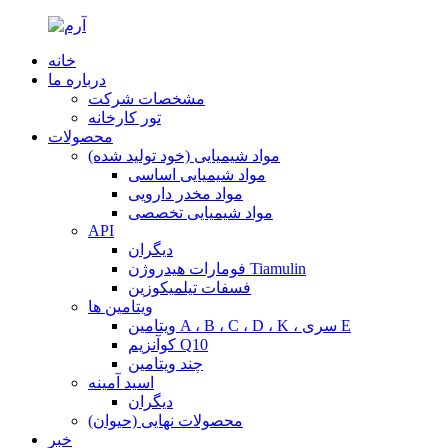
خانه
درباره ما
مشخصات شرکت
تور کارخانه
محصولات
مواد شیمیایی (خود تولید شده)
مواد شیمیایی اساسی
مواد مخدر دارویی
مواد شیمیایی تخصصی
API
دیگران
فومارات هیدروژن Tiamulin
فسفات تیلمیکوزین
ویتامین ها
ویتامین A ، B ، C ، D ، K ، سری E
کوآنزیم Q10
چند ویتامین
اسید آمینه
دیگران
محصولات نهایی (حیوان)
خبر