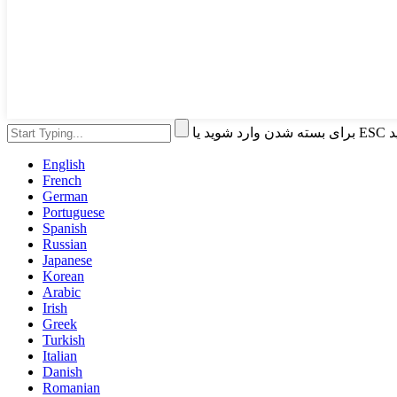
 کنید
English
French
German
Portuguese
Spanish
Russian
Japanese
Korean
Arabic
Irish
Greek
Turkish
Italian
Danish
Romanian