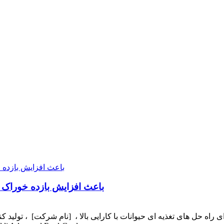
- ویتامین K3 MSB 96 ٪ باعث افزایش باز